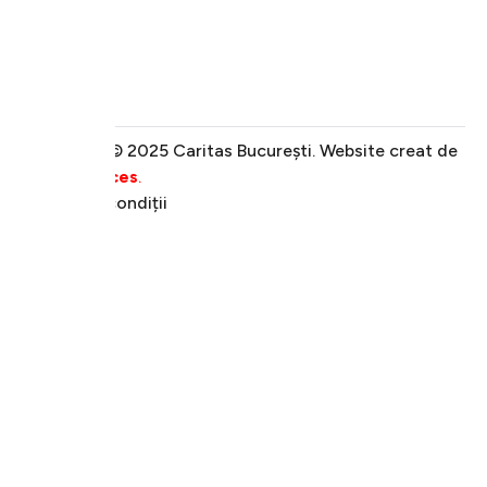
Copyright © 2025 Caritas București. Website creat de
NNC Services
.
Termeni & condiții