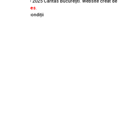
Copyright © 2025 Caritas București. Website creat de
NNC Services
.
Termeni & condiții