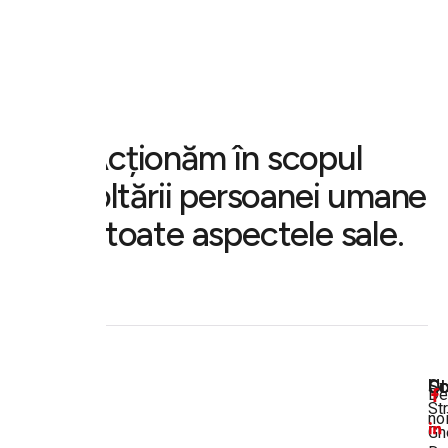
Acționăm în scopul
dezvoltării persoanei umane
sub toate aspectele sale.
Co
Ut
So
De
Str
no
Gh