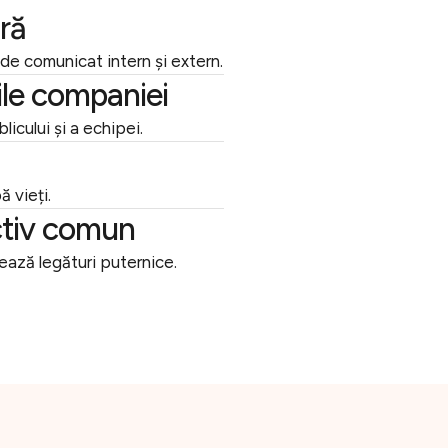
ră
 de comunicat intern și extern.
ile companiei
icului și a echipei.
 vieți.
ectiv comun
ează legături puternice.