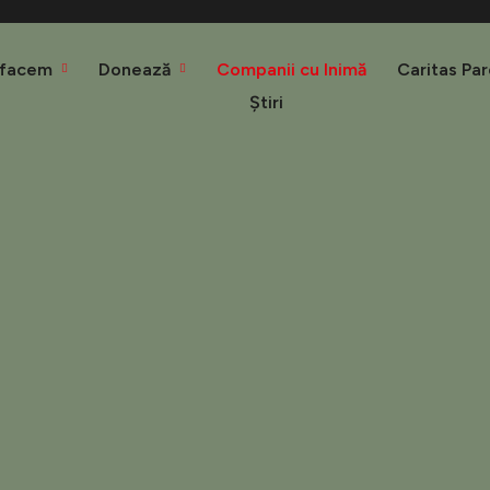
 facem
Donează
Companii cu Inimă
Caritas Par
Știri