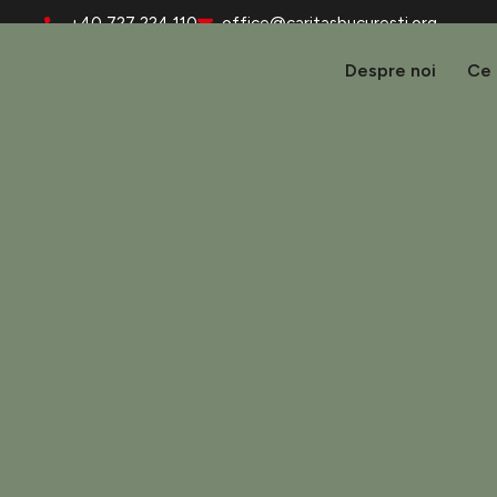
+40 727 224 110
office@caritasbucuresti.org
Despre noi
Ce