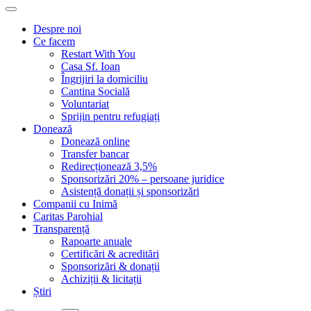
Despre noi
Ce facem
Restart With You
Casa Sf. Ioan
Îngrijiri la domiciliu
Cantina Socială
Voluntariat
Sprijin pentru refugiați
Donează
Donează online
Transfer bancar
Redirecționează 3,5%
Sponsorizări 20% – persoane juridice
Asistență donații și sponsorizări
Companii cu Inimă
Caritas Parohial
Transparență
Rapoarte anuale
Certificări & acreditări
Sponsorizări & donații
Achiziții & licitații
Știri